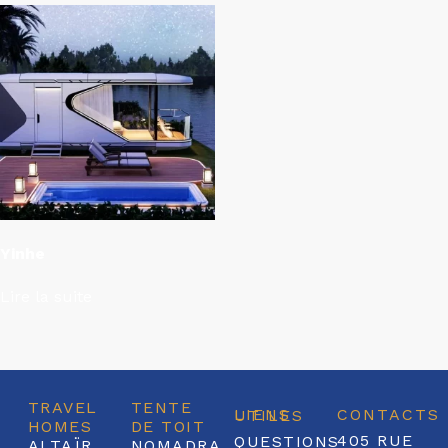
Yinhe
Lire la suite
TRAVEL
TENTE
CONTACTS
LIENS UTILES
HOMES
DE TOIT
405 RUE
QUESTIONS
ALTAÏR
NOMADRA