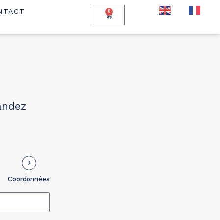
EN
FR
NTACT
0
s
andez
2
Coordonnées