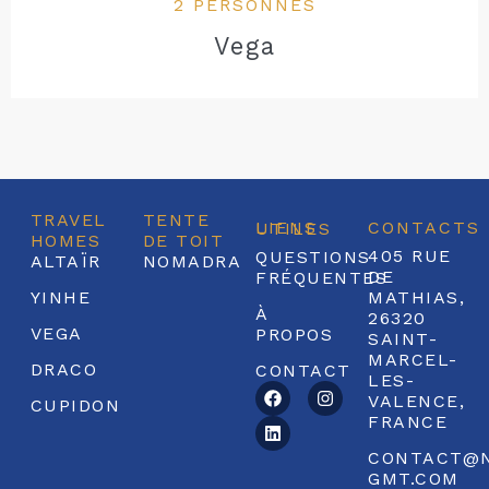
2 PERSONNES
Vega
TRAVEL
TENTE
CONTACTS
LIENS UTILES
HOMES
DE TOIT
405 RUE
QUESTIONS
ALTAÏR
NOMADRA
DE
FRÉQUENTES
YINHE
MATHIAS,
À
26320
VEGA
PROPOS
SAINT-
MARCEL-
DRACO
CONTACT
LES-
VALENCE,
CUPIDON
FRANCE
CONTACT@
GMT.COM