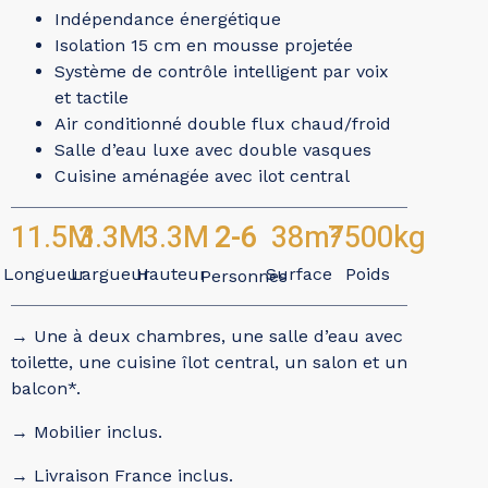
Indépendance énergétique
Isolation 15 cm en mousse projetée
Système de contrôle intelligent par voix
et tactile
Air conditionné double flux chaud/froid
Salle d’eau luxe avec double vasques
Cuisine aménagée avec ilot central
2-6
11.5
M
3.3
M
3.3
M
38
m²
7500
kg
Longueur
Largueur
Hauteur
Surface
Poids
Personnes
→ Une à deux chambres, une salle d’eau avec
toilette, une cuisine îlot central, un salon et un
balcon*.
→ Mobilier inclus.
→ Livraison France inclus.