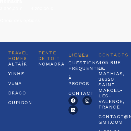
Nomadra
3 990,00
€
–
4 290,00
€
Choix des options
TRAVEL
TENTE
CONTACTS
LIENS UTILES
HOMES
DE TOIT
405 RUE
QUESTIONS
ALTAÏR
NOMADRA
DE
FRÉQUENTES
YINHE
MATHIAS,
À
26320
VEGA
PROPOS
SAINT-
MARCEL-
DRACO
CONTACT
LES-
VALENCE,
CUPIDON
FRANCE
CONTACT@
GMT.COM