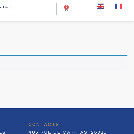
EN
FR
NTACT
0
CONTACTS
ES
405 RUE DE MATHIAS, 26320