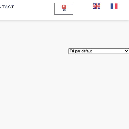
EN
FR
NTACT
0