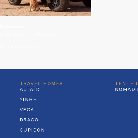
Nomadra
3 990,00
€
–
4 290,00
€
Choix des options
TRAVEL HOMES
TENTE 
ALTAÏR
NOMAD
YINHE
VEGA
DRACO
CUPIDON